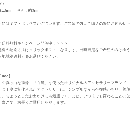
ズ＞
18mm 厚さ：約3mm
用にはギフトボックスがございます。ご希望の方はご購入の際にお知らせ下
＜送料無料キャンペーン開催中！＞＞＞
無料の配送方法はクリックポストになります。日時指定をご希望の方はゆう
（地域別送料）をお選びください。
Kumo】
まの真っ白な磁器、「白磁」を使ったオリジナルのアクセサリーブランド。
とつ丁寧に制作されたアクセサリーは、シンプルながら存在感があり、普段
も、ちょっとしたお出かけにも最適です。また、いつまでも変わることのな
い白さで、末長くご愛用いただけます。