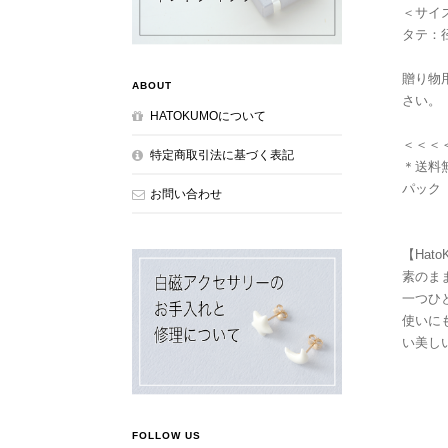
＜サイ
タテ：径
贈り物
ABOUT
さい。
HATOKUMOについて
＜＜＜
特定商取引法に基づく表記
＊送料
パック
お問い合わせ
【Hato
素のま
一つひ
使いに
い美し
FOLLOW US