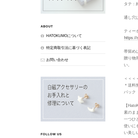
タテ：約
通し穴
ABOUT
ティー
HATOKUMOについて
https:/
特定商取引法に基づく表記
帯留め
贈り物
お問い合わせ
い。
＜＜＜
＊送料
パック
【Hato
素のま
一つひ
使いに
い美し
FOLLOW US