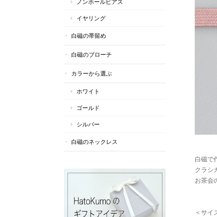
ノンホールピアス
イヤリング
白磁の帯留め
白磁のブローチ
カラーから選ぶ
ホワイト
ゴールド
シルバー
白磁のネックレス
白磁で
クラシ
お茶会
＜サイ